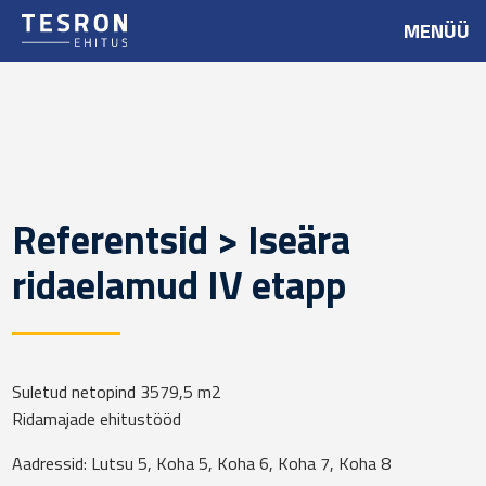
MENÜÜ
Referentsid > Iseära
ridaelamud IV etapp
Suletud netopind 3579,5 m2
Ridamajade ehitustööd
Aadressid: Lutsu 5, Koha 5, Koha 6, Koha 7, Koha 8